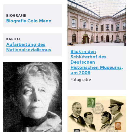
BIOGRAFIE
Biografie Golo Mann
KAPITEL
Aufarbeitung des
Nationalsozialismus
Blick
in
den
Schlüterhof des
Deutschen
Historischen
Museums,
um 2006
Fotografie