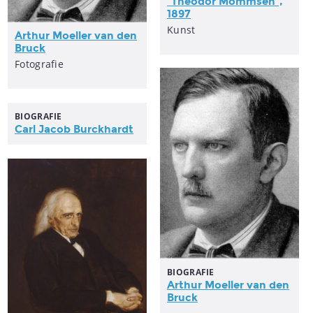
"Theodor Mommsen",
1897
Kunst
Arthur Moeller van den
Bruck
Fotografie
BIOGRAFIE
Carl Jacob Burckhardt
BIOGRAFIE
Arthur Moeller van den
Bruck