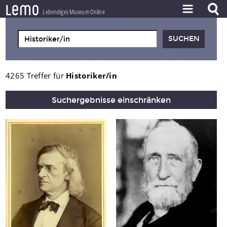
l
e
m
o
Lebendiges Museum Online
ZEITSTRAHL
THEMEN
ZEITZEUGEN
4265 Treffer für
Historiker/in
BESTAND
Suchergebnisse einschränken
LERNEN
PROJEKT