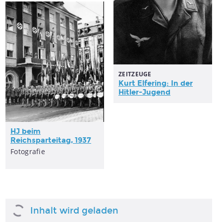
ZEITZEUGE
Kurt Elfering: In der
Hitler-Jugend
HJ beim
Reichsparteitag, 1937
Fotografie
Inhalt wird geladen