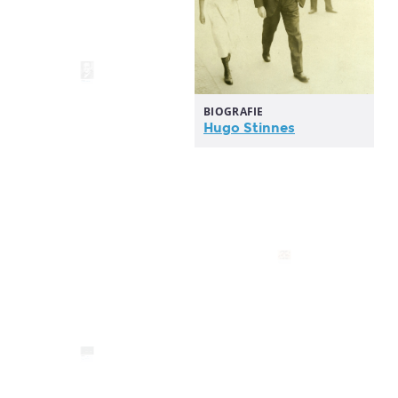
BIOGRAFIE
Hugo Stinnes
BIOGRAFIE
Rudolf Hilferding
KAPITEL
DVP
OBJEKT
Mitgliederstände der