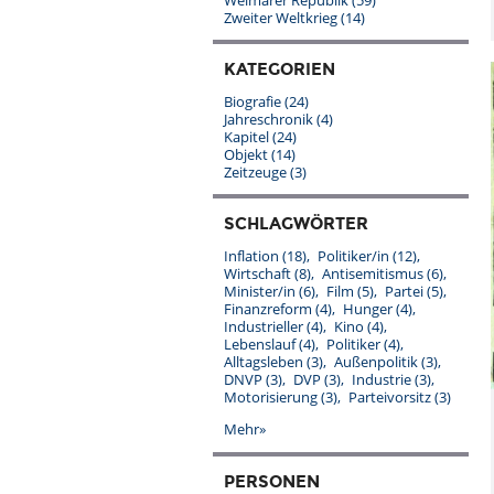
Weimarer Republik
(59)
Zweiter Weltkrieg
(14)
KATEGORIEN
Biografie
(24)
Jahreschronik
(4)
Kapitel
(24)
Objekt
(14)
Zeitzeuge
(3)
SCHLAGWÖRTER
Inflation
(18)
Politiker/in
(12)
Wirtschaft
(8)
Antisemitismus
(6)
Minister/in
(6)
Film
(5)
Partei
(5)
Finanzreform
(4)
Hunger
(4)
Industrieller
(4)
Kino
(4)
Lebenslauf
(4)
Politiker
(4)
Alltagsleben
(3)
Außenpolitik
(3)
DNVP
(3)
DVP
(3)
Industrie
(3)
Motorisierung
(3)
Parteivorsitz
(3)
Mehr»
PERSONEN