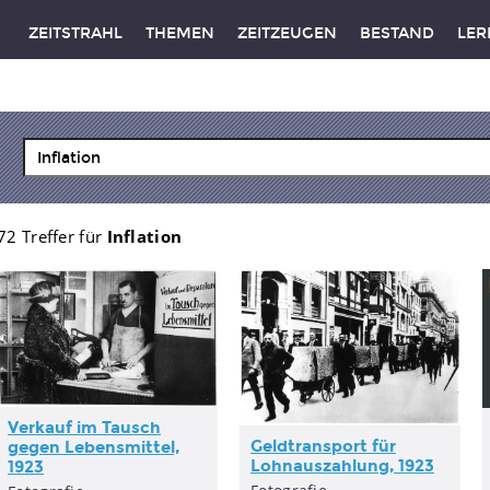
ZEITSTRAHL
THEMEN
ZEITZEUGEN
BESTAND
LER
72 Treffer für
Inflation
Verkauf im Tausch
Geldtransport für
gegen Lebensmittel,
Lohnauszahlung, 1923
1923