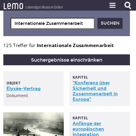
l
e
m
o
Lebendiges Museum Online
ZEITSTRAHL
THEMEN
ZEITZEUGEN
125 Treffer für
Internationale Zusammenarbeit
BESTAND
Suchergebnisse einschränken
LERNEN
KAPITEL
PROJEKT
"Konferenz über
OBJEKT
Sicherheit und
Élysée-Vertrag
Zusammenarbeit
in
Dokument
Europa"
KAPITEL
Anfänge der
europäischen
Integration