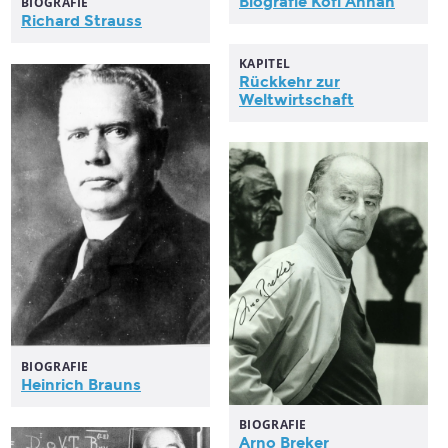
Biografie Kofi Annan
BIOGRAFIE
Richard Strauss
KAPITEL
Rückkehr zur
Weltwirtschaft
BIOGRAFIE
Heinrich Brauns
BIOGRAFIE
Arno Breker