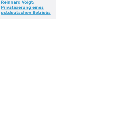
Reinhard Voigt:
Privatisierung eines
ostdeutschen Betriebs