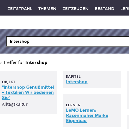
ZEITSTRAHL
THEMEN
ZEITZEUGEN
BESTAND
LER
5 Treffer für
Intershop
KAPITEL
Intershop
OBJEKT
"
intershop
Genußmittel
- Textilien Wir bedienen
Sie"
Alltagskultur
LERNEN
LeMO Lernen:
Rasenmäher Marke
Eigenbau