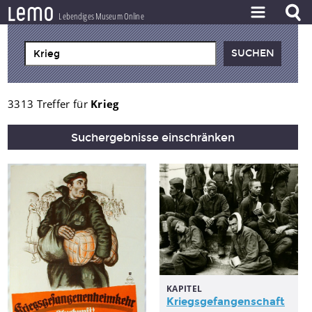
l
e
m
o
Lebendiges Museum Online
ZEITSTRAHL
THEMEN
ZEITZEUGEN
3313 Treffer für
Krieg
BESTAND
Suchergebnisse einschränken
LERNEN
PROJEKT
KAPITEL
Kriegsgefangenschaft