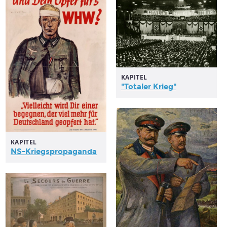
KAPITEL
"Totaler
Krieg
"
KAPITEL
NS-Kriegspropaganda