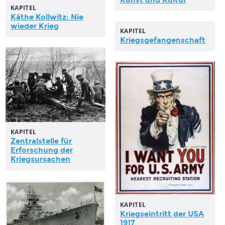
KAPITEL
Käthe Kollwitz: Nie
wieder
Krieg
KAPITEL
Kriegsgefangenschaft
KAPITEL
Zentralstelle für
Erforschung der
Kriegsursachen
KAPITEL
Kriegseintritt
der USA
1917