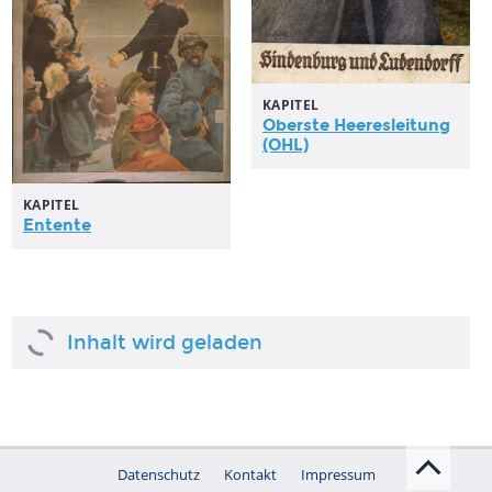
KAPITEL
Oberste Heeresleitung
(OHL)
KAPITEL
Entente
im Alltag