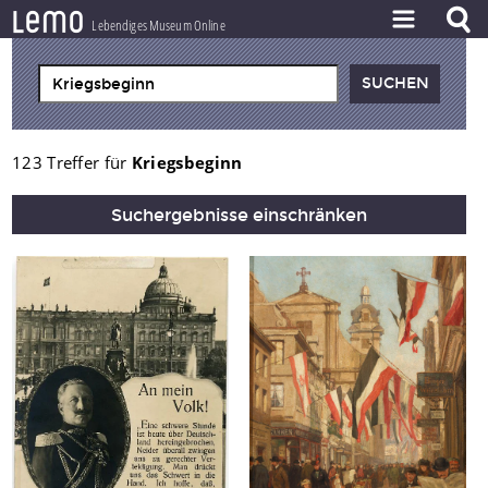
l
e
m
o
Lebendiges Museum Online
ZEITSTRAHL
THEMEN
ZEITZEUGEN
123 Treffer für
Kriegsbeginn
BESTAND
Suchergebnisse einschränken
LERNEN
PROJEKT