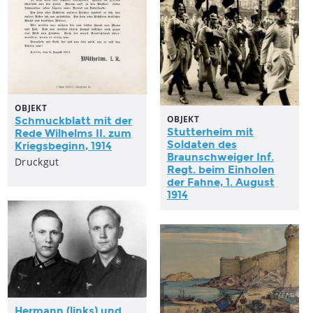
OBJEKT
OBJEKT
Schmuckblatt mit der
Stutterheim mit
Rede Wilhelms II. zum
Soldaten des
Kriegsbeginn
, 1914
Braunschweiger Inf.
Druckgut
Regt. beim Einholen
der Fahne, 1. August
1914
Hermann (links) und