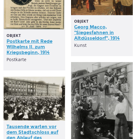
OBJEKT
Georg Macco,
"Siegesfahnen in
OBJEKT
Altdüsseldorf", 1914
Postkarte mit Rede
Kunst
Wilhelms II. zum
Kriegsbeginn
, 1914
Postkarte
Tausende warten vor
dem Stadtschloss auf
den Ablauf des