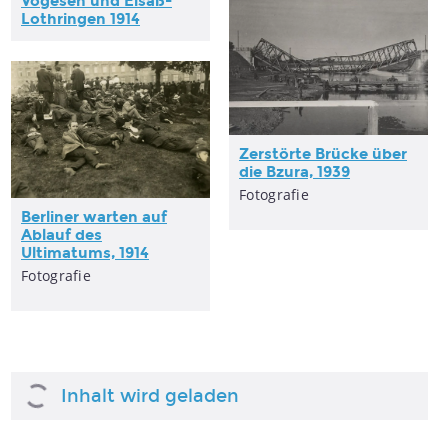
Vogesen und Elsaß-
Lothringen 1914
Zerstörte Brücke über
die Bzura, 1939
Fotografie
Berliner warten auf
Ablauf des
Ultimatums, 1914
Fotografie