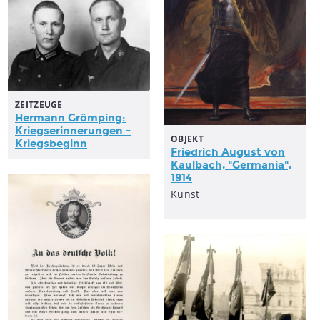
ZEITZEUGE
Hermann Grömping:
Kriegserinnerungen -
OBJEKT
Kriegsbeginn
Friedrich August von
Kaulbach, "Germania",
1914
Kunst