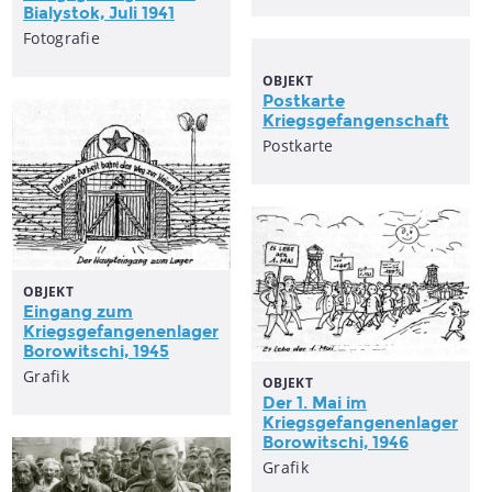
Bialystok, Juli 1941
Fotografie
OBJEKT
Postkarte
Kriegsgefangenschaft
Postkarte
OBJEKT
Eingang zum
Kriegsgefangenenlager
Borowitschi, 1945
Grafik
OBJEKT
Der 1. Mai im
Kriegsgefangenenlager
Borowitschi, 1946
Grafik