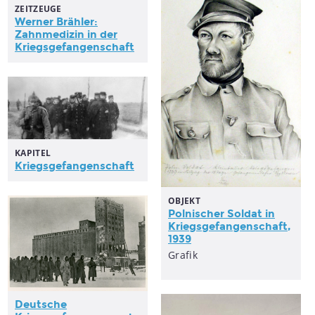
ZEITZEUGE
Werner Brähler:
Zahnmedizin in der
Kriegsgefangenschaft
KAPITEL
Kriegsgefangenschaft
OBJEKT
Polnischer Soldat in
Kriegsgefangenschaft
,
1939
Grafik
Deutsche