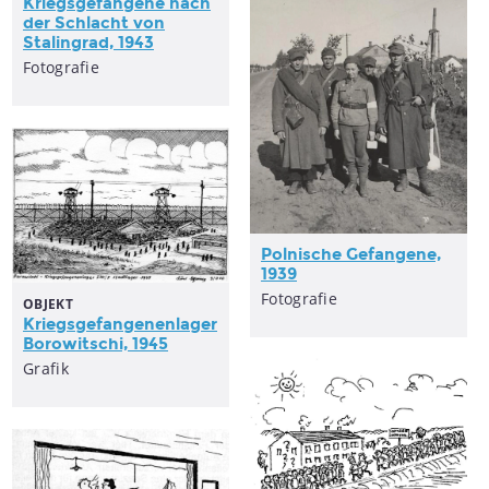
Kriegsgefangene nach
der Schlacht von
Stalingrad, 1943
Fotografie
Polnische Gefangene,
1939
Fotografie
OBJEKT
Kriegsgefangenenlager
Borowitschi, 1945
Grafik