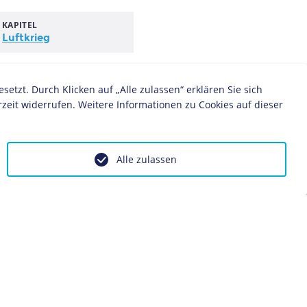
KAPITEL
Luftkrieg
zt. Durch Klicken auf „Alle zulassen“ erklären Sie sich
zeit widerrufen. Weitere Informationen zu Cookies auf dieser
Alle zulassen
ZEITZEUGE
Jörg Sonnabend: Das
Kriegsende 1945 in
Berlin-Spandau