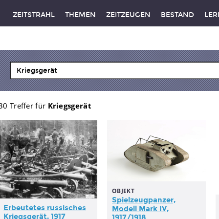
ZEITSTRAHL
THEMEN
ZEITZEUGEN
BESTAND
LER
30 Treffer für
Kriegsgerät
OBJEKT
Spielzeugpanzer,
Erbeutetes russisches
Modell Mark IV,
Kriegsgerät
, 1917
1917/1918