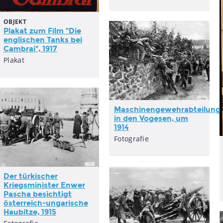
OBJEKT
Plakat zum Film "Die
englischen Tanks bei
Cambrai", 1917
Plakat
Maschinengewehrabteilung
in den Vogesen, um
1914
Fotografie
Der türkischer
Kriegsminister Enwer
Pascha besichtigt
österreich-ungarische
Haubitze, 1915