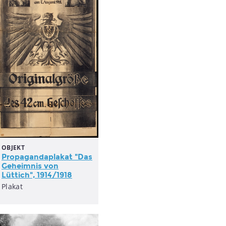
OBJEKT
Propagandaplakat "Das
Geheimnis von
Lüttich", 1914/1918
Plakat