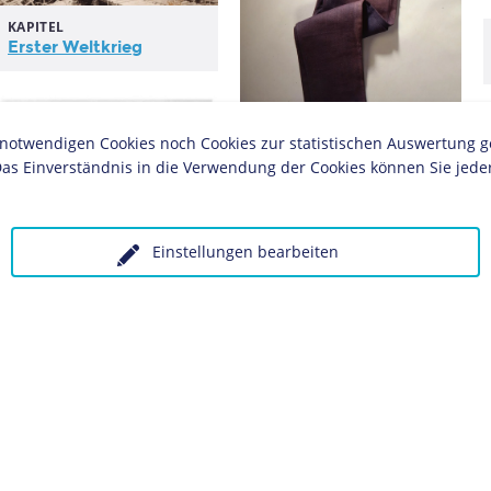
KAPITEL
Erster Weltkrieg
twendigen Cookies noch Cookies zur statistischen Auswertung geset
Ersatzprodukte
as Einverständnis in die Verwendung der Cookies können Sie jeder
ZEITZEUGE
Einstellungen bearbeiten
Norbert Prusko:
Kindheit in der
Zechensiedlung
ZEITZEUGE
Hermann Lohmann: Als
Soldat in der Toskana
1944
ZEITZEUGE
Werner Viehs: