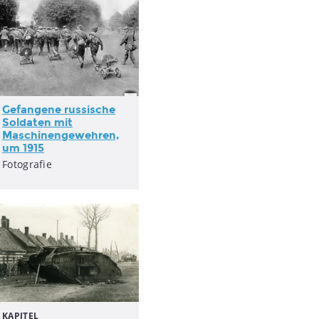
Gefangene russische
Soldaten mit
Maschinengewehren,
um 1915
Fotografie
KAPITEL