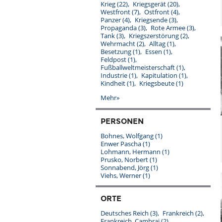
Krieg
(22)
Kriegsgerät
(20)
Westfront
(7)
Ostfront
(4)
Panzer
(4)
Kriegsende
(3)
Propaganda
(3)
Rote Armee
(3)
Tank
(3)
Kriegszerstörung
(2)
Wehrmacht
(2)
Alltag
(1)
Besetzung
(1)
Essen
(1)
Feldpost
(1)
Fußballweltmeisterschaft
(1)
Industrie
(1)
Kapitulation
(1)
Kindheit
(1)
Kriegsbeute
(1)
Mehr»
PERSONEN
Bohnes, Wolfgang
(1)
Enwer Pascha
(1)
Lohmann, Hermann
(1)
Prusko, Norbert
(1)
Sonnabend, Jörg
(1)
Viehs, Werner
(1)
ORTE
Deutsches Reich
(3)
Frankreich
(2)
Frankreich, Cambrai
(2)