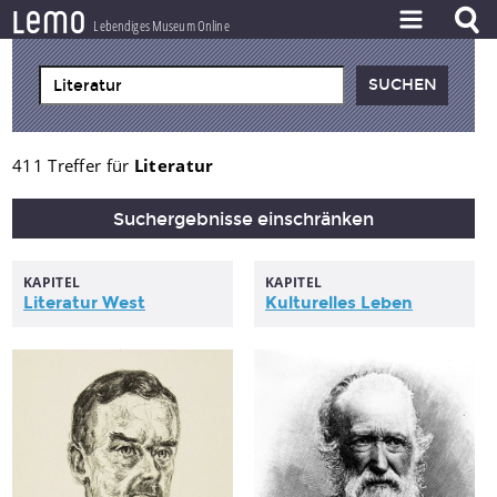
l
e
m
o
Lebendiges Museum Online
ZEITSTRAHL
THEMEN
ZEITZEUGEN
411 Treffer für
Literatur
BESTAND
Suchergebnisse einschränken
LERNEN
KAPITEL
KAPITEL
PROJEKT
Literatur
West
Kulturelles Leben