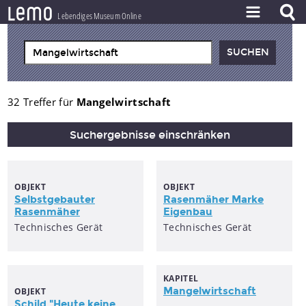
l
e
m
o
Lebendiges Museum Online
ZEITSTRAHL
THEMEN
ZEITZEUGEN
32 Treffer für
Mangelwirtschaft
BESTAND
Suchergebnisse einschränken
LERNEN
PROJEKT
OBJEKT
OBJEKT
Selbstgebauter
Rasenmäher Marke
Rasenmäher
Eigenbau
Technisches Gerät
Technisches Gerät
KAPITEL
Mangelwirtschaft
OBJEKT
Schild "Heute keine