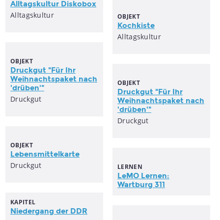
Alltagskultur Diskobox
Alltagskultur
OBJEKT
Kochkiste
Alltagskultur
OBJEKT
Druckgut "Für Ihr
Weihnachtspaket nach
OBJEKT
'drüben'"
Druckgut "Für Ihr
Druckgut
Weihnachtspaket nach
'drüben'"
Druckgut
OBJEKT
Lebensmittelkarte
Druckgut
LERNEN
LeMO Lernen:
Wartburg 311
KAPITEL
Niedergang der DDR