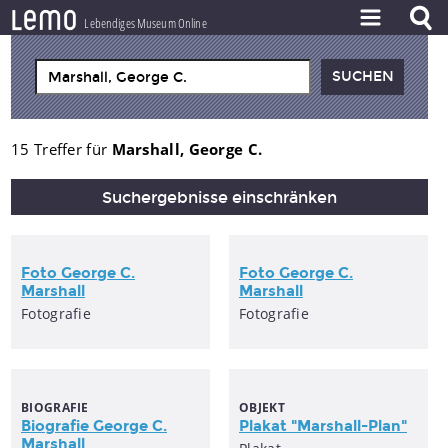
l
e
m
o
Lebendiges Museum Online
ZEITSTRAHL
THEMEN
ZEITZEUGEN
15 Treffer für
Marshall, George C.
BESTAND
Suchergebnisse einschränken
LERNEN
PROJEKT
Foto
George
C
.
Foto
George
C
.
Marshall
Marshall
Fotografie
Fotografie
BIOGRAFIE
OBJEKT
Biografie
George
C
.
Plakat "
Marshall
-Plan"
Marshall