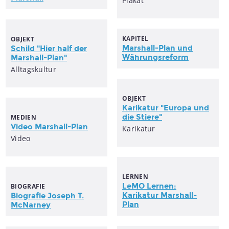
Plakat
KAPITEL
OBJEKT
Marshall
-Plan und
Schild "Hier half der
Währungsreform
Marshall
-Plan"
Alltagskultur
OBJEKT
Karikatur "Europa und
die Stiere"
MEDIEN
Video
Marshall
-Plan
Karikatur
Video
LERNEN
LeMO Lernen:
BIOGRAFIE
Karikatur
Marshall
-
Biografie Joseph T.
Plan
McNarney