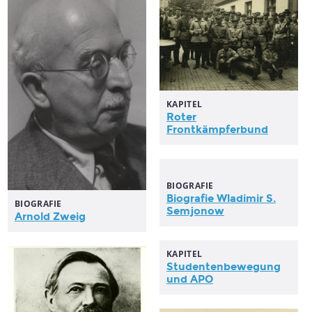
KAPITEL
Roter
Frontkämpferbund
BIOGRAFIE
Biografie Wladimir S.
BIOGRAFIE
Semjonow
Arnold Zweig
KAPITEL
Studentenbewegung
und APO