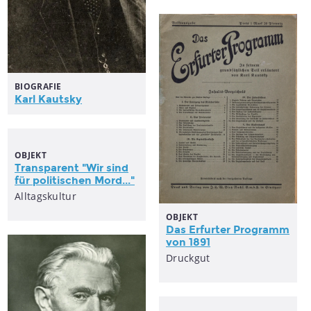
BIOGRAFIE
Karl Kautsky
OBJEKT
Transparent "Wir sind
für politischen Mord..."
Alltagskultur
OBJEKT
Das Erfurter Programm
von 1891
Druckgut