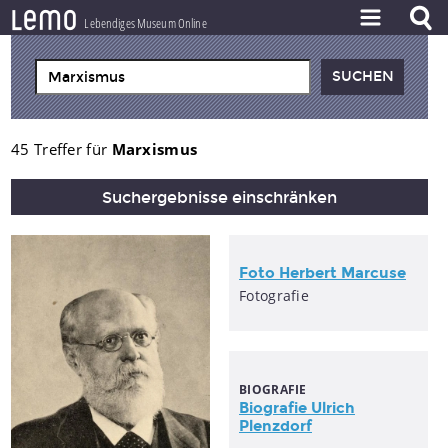
l
e
m
o
Lebendiges Museum Online
ZEITSTRAHL
THEMEN
ZEITZEUGEN
45 Treffer für
Marxismus
BESTAND
Suchergebnisse einschränken
LERNEN
PROJEKT
Foto Herbert Marcuse
Fotografie
BIOGRAFIE
Biografie Ulrich
Plenzdorf