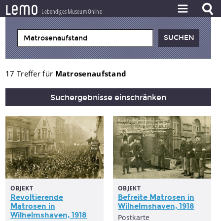
l
e
m
o
Lebendiges Museum Online
ZEITSTRAHL
THEMEN
ZEITZEUGEN
17 Treffer für
Matrosenaufstand
BESTAND
Suchergebnisse einschränken
LERNEN
PROJEKT
OBJEKT
OBJEKT
Befreite Matrosen in
Revoltierende
Wilhelmshaven, 1918
Matrosen in
Wilhelmshaven, 1918
Postkarte