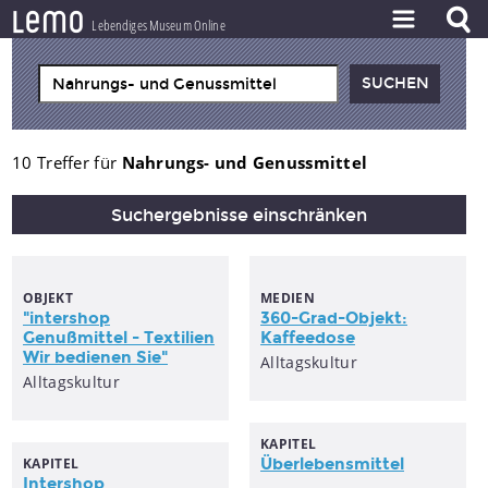
l
e
m
o
Lebendiges Museum Online
ZEITSTRAHL
THEMEN
ZEITZEUGEN
10 Treffer für
Nahrungs- und Genussmittel
BESTAND
Suchergebnisse einschränken
LERNEN
PROJEKT
OBJEKT
MEDIEN
"intershop
360-Grad-Objekt:
Genußmittel
- Textilien
Kaffeedose
Wir bedienen Sie"
Alltagskultur
Alltagskultur
KAPITEL
KAPITEL
Überlebensmittel
Intershop