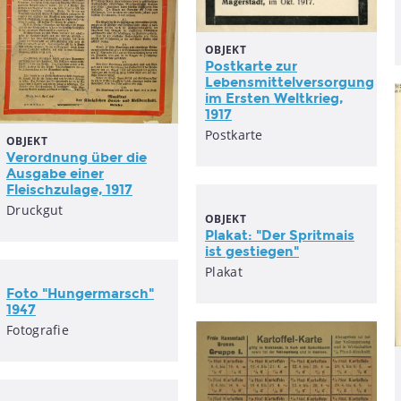
OBJEKT
Postkarte zur
Lebensmittelversorgung
im Ersten Weltkrieg,
1917
Postkarte
OBJEKT
Verordnung über die
Ausgabe einer
Fleischzulage, 1917
Druckgut
OBJEKT
Plakat: "Der Spritmais
ist gestiegen"
Plakat
Foto "Hungermarsch"
1947
Fotografie