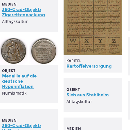
MEDIEN
360-Grad-Objekt:
Zigarettenpackung
Alltagskultur
KAPITEL
Kartoffelversorgung
OBJEKT
Medaille auf die
deutsche
Hyperinflation
OBJEKT
Numismatik
Sieb aus Stahlhelm
Alltagskultur
MEDIEN
360-Grad-Objekt:
MEDIEN