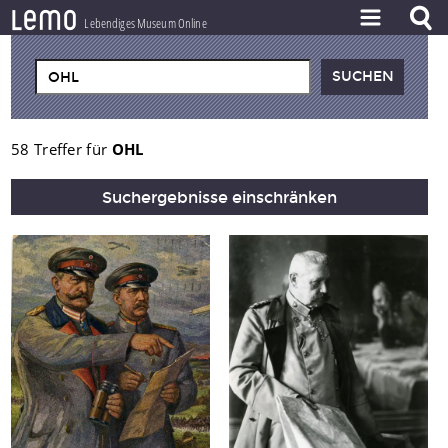
l
e
m
o
Lebendiges Museum Online
ZEITSTRAHL
THEMEN
ZEITZEUGEN
58 Treffer für
OHL
BESTAND
Suchergebnisse einschränken
LERNEN
PROJEKT