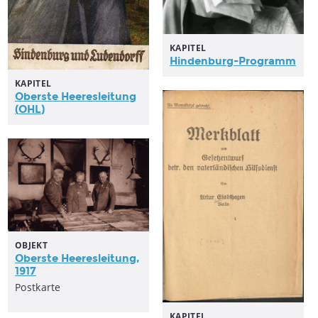
KAPITEL
Hindenburg-Programm
KAPITEL
Oberste Heeresleitung
(
OHL
)
OBJEKT
Oberste Heeresleitung,
1917
Postkarte
KAPITEL