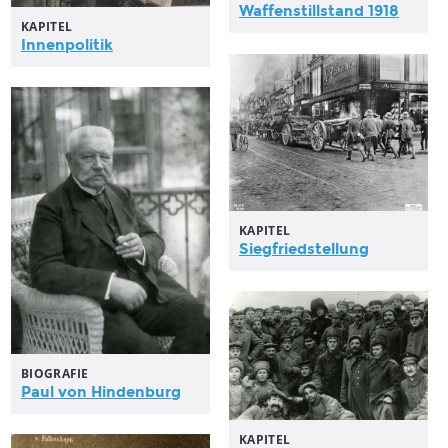
Waffenstillstand 1918
KAPITEL
Innenpolitik
KAPITEL
Siegfriedstellung
BIOGRAFIE
Paul von Hindenburg
KAPITEL