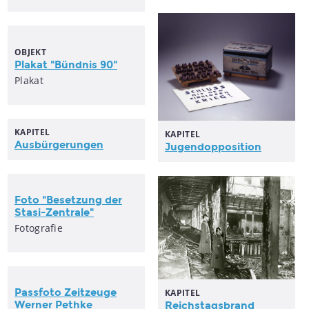
OBJEKT
Plakat "Bündnis 90"
Plakat
KAPITEL
KAPITEL
Ausbürgerungen
Jugendopposition
Foto "Besetzung der
Stasi-Zentrale"
Fotografie
Passfoto Zeitzeuge
KAPITEL
Werner Pethke
Reichstagsbrand