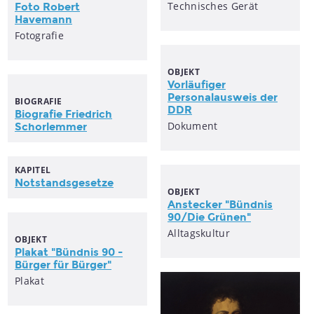
Technisches Gerät
Foto Robert
Havemann
Fotografie
OBJEKT
Vorläufiger
Personalausweis der
BIOGRAFIE
DDR
Biografie Friedrich
Dokument
Schorlemmer
KAPITEL
Notstandsgesetze
OBJEKT
Anstecker "Bündnis
90/Die Grünen"
Alltagskultur
OBJEKT
Plakat "Bündnis 90 -
Bürger für Bürger"
Plakat