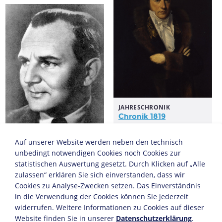
JAHRESCHRONIK
Chronik 1819
Auf unserer Website werden neben den technisch
unbedingt notwendigen Cookies noch Cookies zur
BIOGRAFIE
BIOGRAFIE
statistischen Auswertung gesetzt. Durch Klicken auf „Alle
Carlo Mierendorff
Biografie Jens Reich
zulassen“ erklären Sie sich einverstanden, dass wir
Cookies zu Analyse-Zwecken setzen. Das Einverständnis
KAPITEL
in die Verwendung der Cookies können Sie jederzeit
KAPITEL
Kommunalwahlen in
Kulturelle Freiheiten
widerrufen. Weitere Informationen zu Cookies auf dieser
der DDR
und "Kahlschlag"
Website finden Sie in unserer
Datenschutzerklärung
.