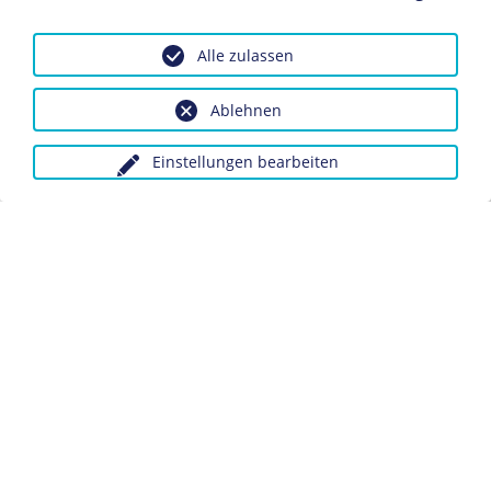
KAPITEL
Alle zulassen
Politische Justiz
Ablehnen
BIOGRAFIE
Georgi Fürst Lwow
Einstellungen bearbeiten
OBJEKT
Transparent "Für einen
zivilen Ersatzdienst"
Textilien
Verhaftung bei einer
Kundgebung gegen
KAPITEL
das
Internierungs- und
Dreiklassenwahlrecht,
Speziallager
1910
Fotografie