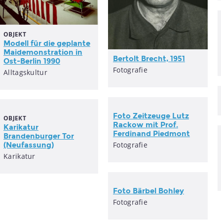
OBJEKT
Modell für die geplante
Maidemonstration in
Bertolt Brecht, 1951
Ost-Berlin
1990
Fotografie
Alltagskultur
Foto Zeitzeuge Lutz
OBJEKT
Rackow mit Prof.
Karikatur
Ferdinand Piedmont
Brandenburger Tor
Fotografie
(Neufassung)
Karikatur
Foto Bärbel Bohley
Fotografie