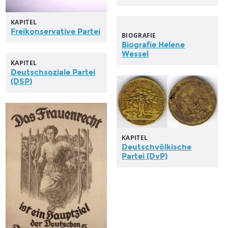
KAPITEL
Freikonservative
Partei
BIOGRAFIE
Biografie Helene
Wessel
KAPITEL
Deutschsoziale
Partei
(DSP)
KAPITEL
Deutschvölkische
Partei
(DvP)