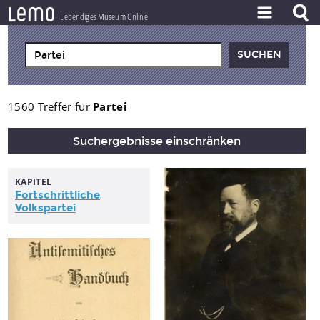
l
e
m
o
Lebendiges Museum Online
ZEITSTRAHL
THEMEN
ZEITZEUGEN
1560 Treffer für
Partei
BESTAND
Suchergebnisse einschränken
LERNEN
KAPITEL
PROJEKT
Fortschrittliche
Volkspartei