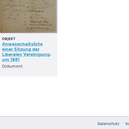
OBJEKT
Anwesenheitsliste
einer Sitzung der
Liberalen Vereinigung,
um 1881
Dokument
Datenschutz
K