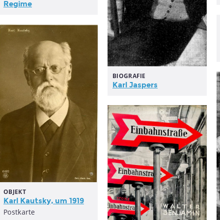
Regime
BIOGRAFIE
Karl Jaspers
OBJEKT
Karl Kautsky, um 1919
Postkarte