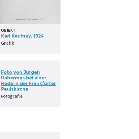
OBJEKT
Karl Kautsky, 1924
Grafik
Foto von Jürgen
Habermas bei einer
Rede in der Frankfurter
Paulskirche
Fotografie