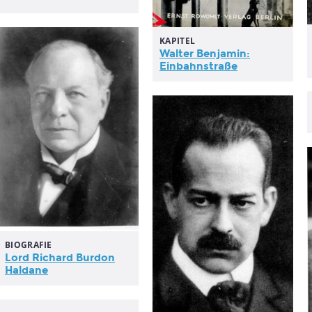
KAPITEL
Walter Benjamin:
Einbahnstraße
BIOGRAFIE
Lord Richard Burdon
Haldane