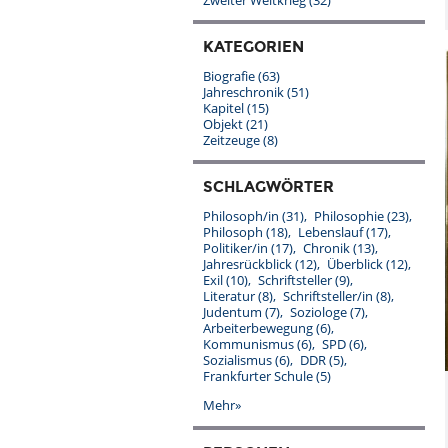
Zweiter Weltkrieg
(32)
KATEGORIEN
Biografie
(63)
Jahreschronik
(51)
Kapitel
(15)
Objekt
(21)
Zeitzeuge
(8)
SCHLAGWÖRTER
Philosoph/in
(31)
Philosophie
(23)
Philosoph
(18)
Lebenslauf
(17)
Politiker/in
(17)
Chronik
(13)
Jahresrückblick
(12)
Überblick
(12)
Exil
(10)
Schriftsteller
(9)
Literatur
(8)
Schriftsteller/in
(8)
Judentum
(7)
Soziologe
(7)
Arbeiterbewegung
(6)
Kommunismus
(6)
SPD
(6)
Sozialismus
(6)
DDR
(5)
Frankfurter Schule
(5)
Mehr»