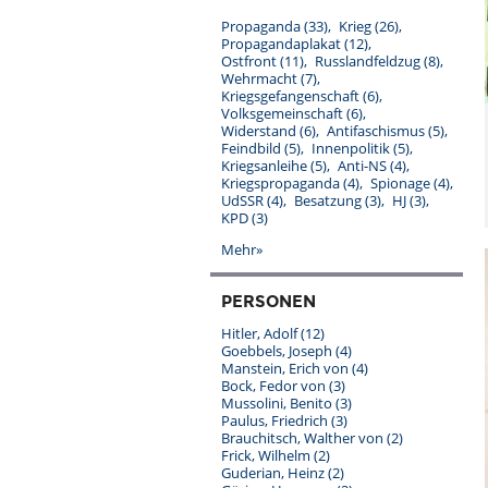
Propaganda
(33)
Krieg
(26)
Propagandaplakat
(12)
Ostfront
(11)
Russlandfeldzug
(8)
Wehrmacht
(7)
Kriegsgefangenschaft
(6)
Volksgemeinschaft
(6)
Widerstand
(6)
Antifaschismus
(5)
Feindbild
(5)
Innenpolitik
(5)
Kriegsanleihe
(5)
Anti-NS
(4)
Kriegspropaganda
(4)
Spionage
(4)
UdSSR
(4)
Besatzung
(3)
HJ
(3)
KPD
(3)
Mehr»
PERSONEN
Hitler, Adolf
(12)
Goebbels, Joseph
(4)
Manstein, Erich von
(4)
Bock, Fedor von
(3)
Mussolini, Benito
(3)
Paulus, Friedrich
(3)
Brauchitsch, Walther von
(2)
Frick, Wilhelm
(2)
Guderian, Heinz
(2)