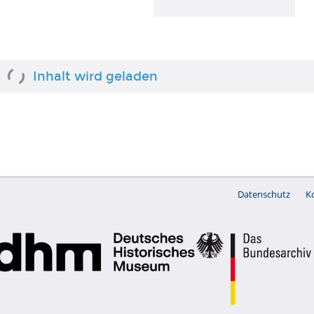
OBJEKT
NS-
Propagandaplakat
für den Eintritt in den
Volkssturm
Plakat
OBJEKT
TASS-Fenster, 1944
Plakat