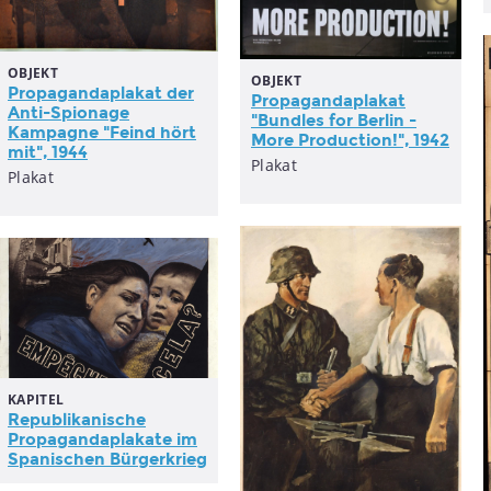
OBJEKT
OBJEKT
Propagandaplakat
der
Propagandaplakat
Anti-Spionage
"Bundles for Berlin -
Kampagne "Feind hört
More Production!", 1942
mit", 1944
Plakat
Plakat
KAPITEL
Republikanische
Propagandaplakate
im
Spanischen Bürgerkrieg