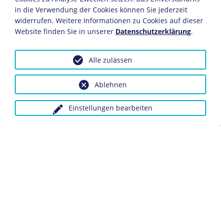
BIOGRAFIE
in die Verwendung der Cookies können Sie jederzeit
Biografie Alfred
widerrufen. Weitere Informationen zu Cookies auf dieser
Andersch
Website finden Sie in unserer
Datenschutzerklärung
.
BIOGRAFIE
Alle zulassen
Ludwig Ganghofer
Ablehnen
BIOGRAFIE
Jack London
Einstellungen bearbeiten
BIOGRAFIE
Rudyard Kipling
BIOGRAFIE
KAPITEL
Sir Arthur Conan Doyle
Kurt Tucholsky:
Deutschland,
Deutschland über alles