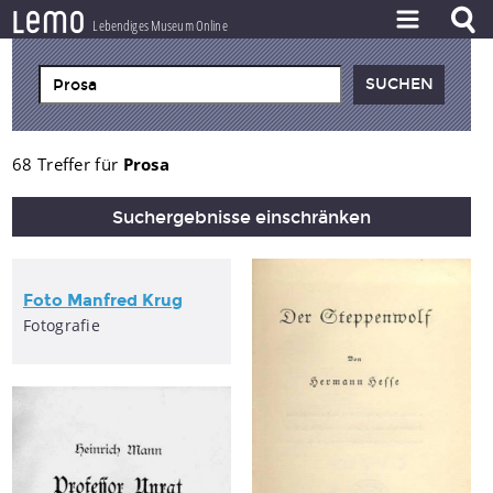
l
e
m
o
Lebendiges Museum Online
ZEITSTRAHL
THEMEN
ZEITZEUGEN
68 Treffer für
Prosa
BESTAND
Suchergebnisse einschränken
LERNEN
PROJEKT
Foto Manfred Krug
Fotografie