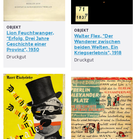
OBJEKT
OBJEKT
Lion Feuchtwanger,
Walter Flex, "Der
"Erfolg. Drei Jahre
Wanderer zwischen
Geschichte einer
beiden Welten. Ein
Provinz", 1930
Kriegserlebnis", 1918
Druckgut
Druckgut