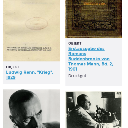
OBJEKT
Erstausgabe des
Romans
Buddenbrooks von
Thomas Mann, Bd. 2,
OBJEKT
1901
Ludwig Renn, "Krieg",
Druckgut
1929