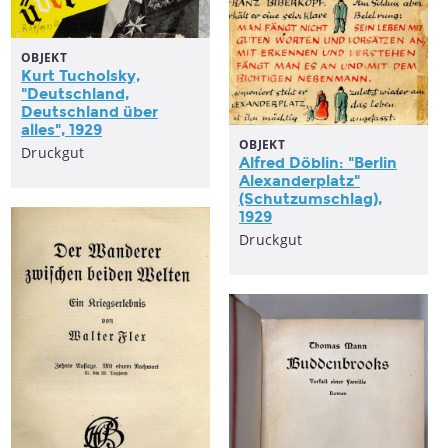
OBJEKT
Kurt Tucholsky,
"Deutschland,
Deutschland über
alles", 1929
OBJEKT
Druckgut
Alfred Döblin: "Berlin
Alexanderplatz"
(Schutzumschlag),
1929
Druckgut