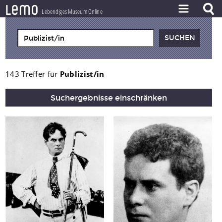
l
e
m
o
Lebendiges Museum Online
ZEITSTRAHL
THEMEN
ZEITZEUGEN
143 Treffer für
Publizist/in
BESTAND
Suchergebnisse einschränken
LERNEN
PROJEKT