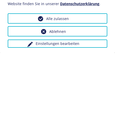
Website finden Sie in unserer
Datenschutzerklärung
.
Alle zulassen
BIOGRAFIE
Heinrich Claß
Ablehnen
Einstellungen bearbeiten
BIOGRAFIE
Biografie Konrad Weiß
BIOGRAFIE
Edgar Jung
BIOGRAFIE
Biografie Günter Gaus
Foto Günter Gaus
Fotografie