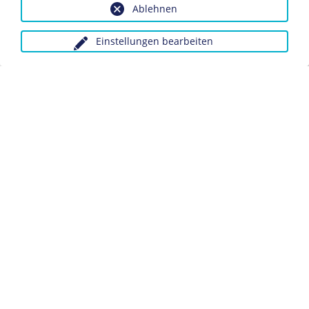
Industrie und
Ablehnen
Bohlen und Halbach
Wirtschaft
Einstellungen bearbeiten
OBJEKT
Bescheinigung über
Metallspende, 1940
Dokument
KAPITEL
Das deutsch-britische
Flottenabkommen