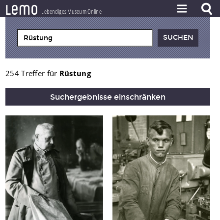
l
e
m
o
Lebendiges Museum Online
ZEITSTRAHL
THEMEN
ZEITZEUGEN
254 Treffer für
Rüstung
BESTAND
Suchergebnisse einschränken
LERNEN
PROJEKT