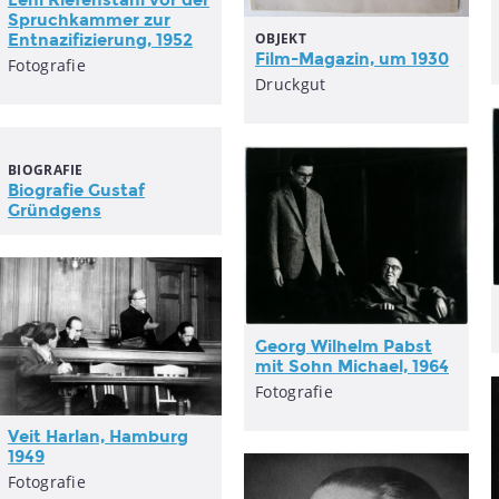
Leni Riefenstahl vor der
Spruchkammer zur
OBJEKT
Entnazifizierung, 1952
Film-Magazin, um 1930
Fotografie
Druckgut
BIOGRAFIE
Biografie Gustaf
Gründgens
Georg Wilhelm Pabst
mit Sohn Michael, 1964
Fotografie
Veit Harlan, Hamburg
1949
Fotografie