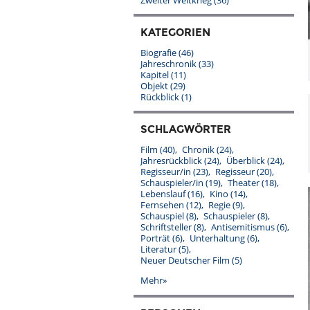
Zweiter Weltkrieg
(36)
KATEGORIEN
Biografie
(46)
Jahreschronik
(33)
Kapitel
(11)
Objekt
(29)
Rückblick
(1)
SCHLAGWÖRTER
Film
(40)
Chronik
(24)
Jahresrückblick
(24)
Überblick
(24)
Regisseur/in
(23)
Regisseur
(20)
Schauspieler/in
(19)
Theater
(18)
Lebenslauf
(16)
Kino
(14)
Fernsehen
(12)
Regie
(9)
Schauspiel
(8)
Schauspieler
(8)
Schriftsteller
(8)
Antisemitismus
(6)
Porträt
(6)
Unterhaltung
(6)
Literatur
(5)
Neuer Deutscher Film
(5)
Mehr»