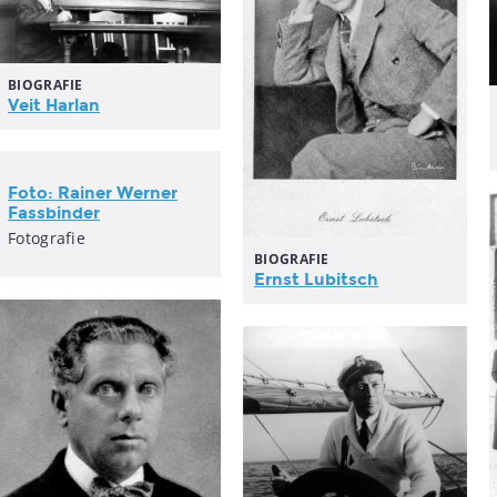
BIOGRAFIE
Veit Harlan
Foto: Rainer Werner
Fassbinder
Fotografie
BIOGRAFIE
Ernst Lubitsch