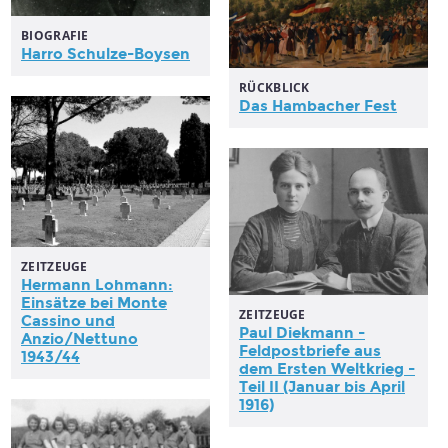
BIOGRAFIE
Harro Schulze-Boysen
RÜCKBLICK
Das Hambacher Fest
ZEITZEUGE
Hermann Lohmann:
Einsätze bei Monte
ZEITZEUGE
Cassino und
Paul Diekmann -
Anzio/Nettuno
Feldpostbriefe aus
1943/44
dem Ersten Weltkrieg -
Teil II (Januar bis April
1916)