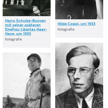
Harro Schulze-Boysen
Hilde Coppi, um 1933
mit seiner späteren
Fotografie
Ehefrau Libertas Haas-
Heye, um 1935
Fotografie