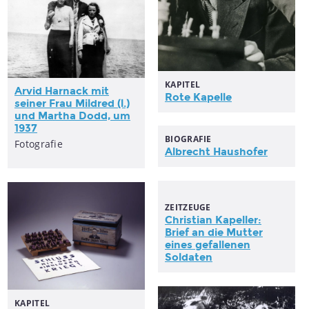
KAPITEL
Arvid Harnack mit
Rote
Kapelle
seiner Frau Mildred (l.)
und Martha Dodd, um
1937
BIOGRAFIE
Fotografie
Albrecht Haushofer
ZEITZEUGE
Christian
Kapeller
:
Brief an die Mutter
eines gefallenen
Soldaten
KAPITEL