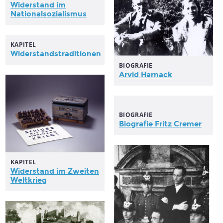
Widerstand im
Nationalsozialismus
KAPITEL
Widerstandstraditionen
BIOGRAFIE
Arvid Harnack
BIOGRAFIE
Biografie Fritz Cremer
KAPITEL
Widerstand im Zweiten
Weltkrieg