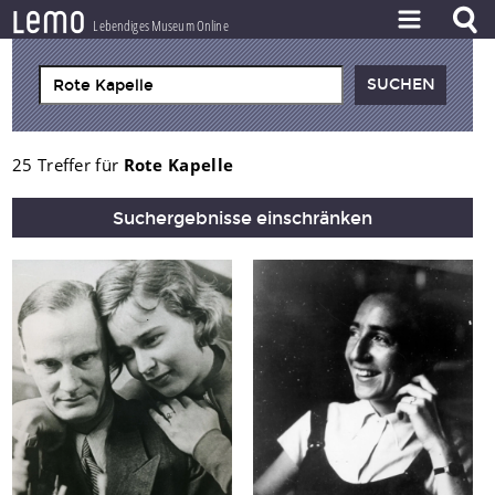
l
e
m
o
Lebendiges Museum Online
ZEITSTRAHL
THEMEN
ZEITZEUGEN
25 Treffer für
Rote Kapelle
BESTAND
Suchergebnisse einschränken
LERNEN
PROJEKT