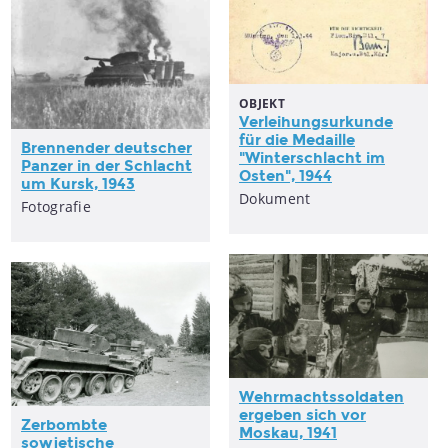
OBJEKT
Verleihungsurkunde
für die Medaille
Brennender deutscher
"Winterschlacht im
Panzer in der Schlacht
Osten", 1944
um Kursk, 1943
Dokument
Fotografie
Wehrmachtssoldaten
ergeben sich vor
Zerbombte
Moskau, 1941
sowjetische