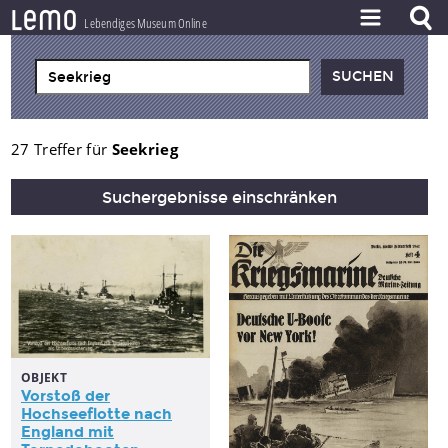
l
e
m
o
Lebendiges Museum Online
ZEITSTRAHL
THEMEN
ZEITZEUGEN
27 Treffer für
Seekrieg
BESTAND
Suchergebnisse einschränken
LERNEN
PROJEKT
OBJEKT
Vorstoß der
Hochseeflotte nach
England mit