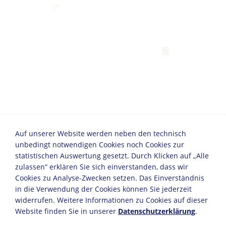
JAHRESCHRONIK
Chronik 1899
KAPITEL
Wissenschaft,
Forschung und
Technik
Auf unserer Website werden neben den technisch
unbedingt notwendigen Cookies noch Cookies zur
KAPITEL
statistischen Auswertung gesetzt. Durch Klicken auf „Alle
ZEITZEUGE
Kriegsverlauf
zulassen“ erklären Sie sich einverstanden, dass wir
Ernst Haß: Der Krieg
Cookies zu Analyse-Zwecken setzen. Das Einverständnis
in die Verwendung der Cookies können Sie jederzeit
widerrufen. Weitere Informationen zu Cookies auf dieser
Website finden Sie in unserer
Datenschutzerklärung
.