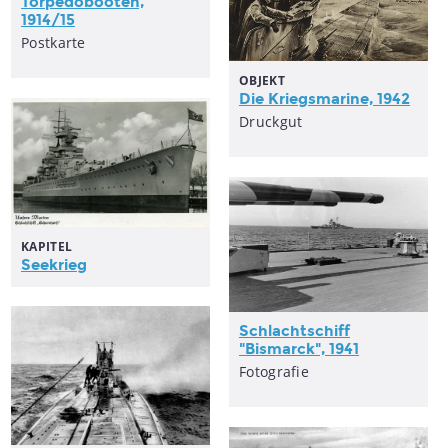
Torpedobooten,
1914/15
Postkarte
OBJEKT
Die Kriegsmarine, 1942
Druckgut
KAPITEL
Seekrieg
Schlachtschiff
"Bismarck", 1941
Fotografie