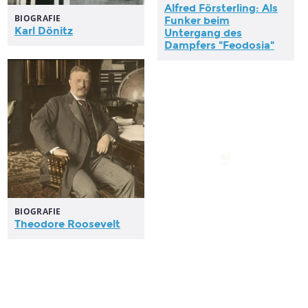
Alfred Försterling: Als
BIOGRAFIE
Funker beim
Karl Dönitz
Untergang des
Dampfers "Feodosia"
ZEITZEUGE
Alfred Försterling:
Einberufung als
BIOGRAFIE
Marinesoldat -
Theodore Roosevelt
Rekrutenzeit