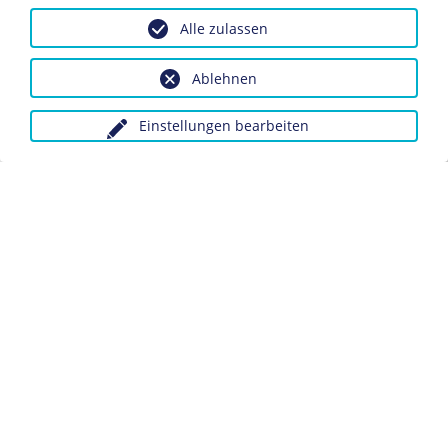
Alle zulassen
Ablehnen
JAHRESCHRONIK
Chronik 1916
Einstellungen bearbeiten
JAHRESCHRONIK
Chronik 1939
Datenschutz
Kontakt
Impressum