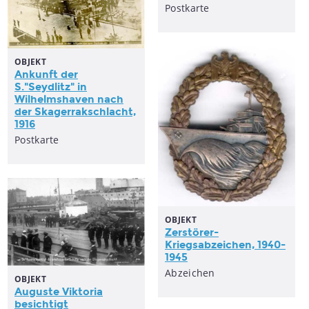
Postkarte
OBJEKT
Ankunft der
S."Seydlitz" in
Wilhelmshaven nach
der Skagerrakschlacht,
1916
Postkarte
OBJEKT
Zerstörer-
Kriegsabzeichen, 1940-
1945
Abzeichen
OBJEKT
Auguste Viktoria
besichtigt