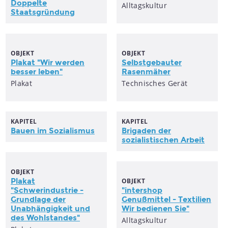
Doppelte
Alltagskultur
Staatsgründung
OBJEKT
OBJEKT
Plakat "Wir werden
Selbstgebauter
besser leben"
Rasenmäher
Plakat
Technisches Gerät
KAPITEL
KAPITEL
Bauen im Sozialismus
Brigaden der
sozialistischen
Arbeit
OBJEKT
Plakat
OBJEKT
"Schwerindustrie -
"intershop
Grundlage der
Genußmittel - Textilien
Unabhängigkeit und
Wir bedienen Sie"
des Wohlstandes"
Alltagskultur