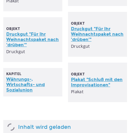
Plakat
OBJEKT
OBJEKT
Druckgut "Für Ihr
Druckgut "Für Ihr
Weihnachtspaket nach
Weihnachtspaket nach
'drüben'"
'drüben'"
Druckgut
Druckgut
KAPITEL
OBJEKT
Währungs-,
Plakat "Schluß mit den
Wirtschafts- und
Improvisationen"
Sozialunion
Plakat
Inhalt wird geladen