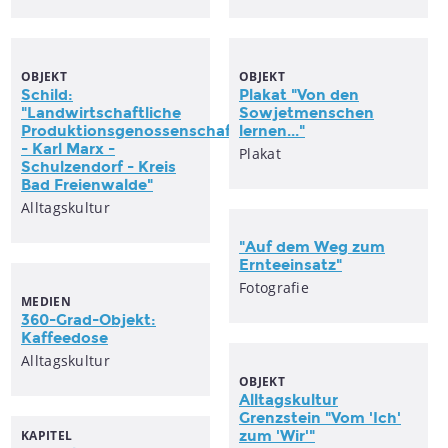
OBJEKT
OBJEKT
Schild:
Plakat "Von den
"Landwirtschaftliche
Sowjetmenschen
Produktionsgenossenschaft
lernen..."
- Karl Marx -
Plakat
Schulzendorf - Kreis
Bad Freienwalde"
Alltagskultur
"Auf dem Weg zum
Ernteeinsatz"
Fotografie
MEDIEN
360-Grad-Objekt:
Kaffeedose
Alltagskultur
OBJEKT
Alltagskultur
Grenzstein "Vom 'Ich'
KAPITEL
zum 'Wir'"