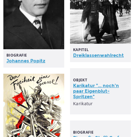
KAPITEL
BIOGRAFIE
Dreiklassenwahlrecht
Johannes Popitz
OBJEKT
Karikatur "... noch'n
paar Eigenblut-
Spritzen"
Karikatur
BIOGRAFIE