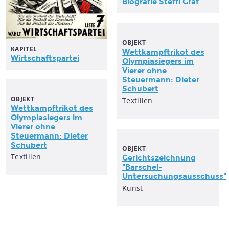
Biografie Steffi Graf
OBJEKT
KAPITEL
Wettkampftrikot des
Wirtschaftspartei
Olympiasiegers im
Vierer ohne
Steuermann
: Dieter
Schubert
OBJEKT
Textilien
Wettkampftrikot des
Olympiasiegers im
Vierer ohne
Steuermann
: Dieter
Schubert
OBJEKT
Textilien
Gerichtszeichnung
"Barschel-
Untersuchungsausschuss"
Kunst