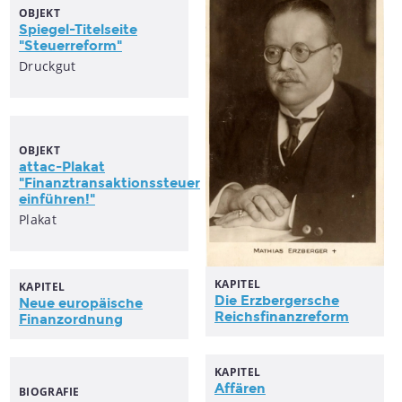
OBJEKT
Spiegel-Titelseite
"
Steuerreform
"
Druckgut
OBJEKT
attac-Plakat
"
Finanztransaktionssteuer
einführen!"
Plakat
KAPITEL
KAPITEL
Die Erzbergersche
Neue europäische
Reichsfinanzreform
Finanzordnung
KAPITEL
Affären
BIOGRAFIE