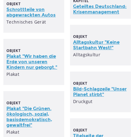
KAPITEL
OBJEKT
Geteiltes Deutschland:
Schrottteile von
Krisenmanagement
abgewrackten Autos
Technisches Gerät
OBJEKT
Alltagskultur "Keine
Startbahn West!"
OBJEKT
Alltagskultur
Plakat "Wir haben die
Erde von unseren
Kindern nur geborgt."
Plakat
OBJEKT
Bild-Schlagzeile "Unser
Planet stirbt"
Druckgut
OBJEKT
Plakat "Die Grünen.
ökologisch, sozial,
basisdemokratisch,
gewaltfrei"
OBJEKT
Plakat
Titelseite der