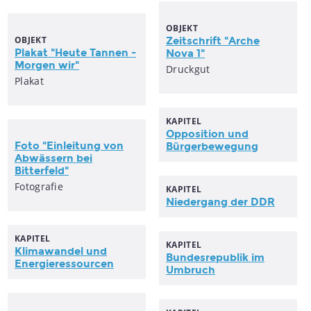
OBJEKT
OBJEKT
Zeitschrift "Arche
Plakat "Heute Tannen -
Nova 1"
Morgen wir"
Druckgut
Plakat
KAPITEL
Opposition und
Foto "Einleitung von
Bürgerbewegung
Abwässern bei
Bitterfeld"
Fotografie
KAPITEL
Niedergang der DDR
KAPITEL
KAPITEL
Klimawandel und
Bundesrepublik im
Energieressourcen
Umbruch