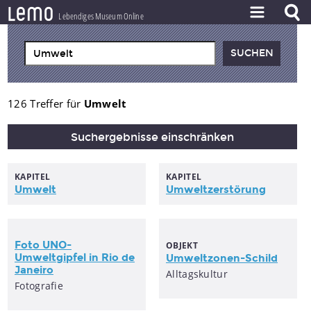
l
e
m
o
Lebendiges Museum Online
ZEITSTRAHL
THEMEN
ZEITZEUGEN
126 Treffer für
Umwelt
BESTAND
Suchergebnisse einschränken
LERNEN
KAPITEL
KAPITEL
PROJEKT
Umwelt
Umweltzerstörung
Foto
UNO-
OBJEKT
Umweltgipfel
in Rio de
Umweltzonen-Schild
Janeiro
Alltagskultur
Fotografie