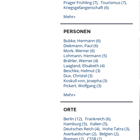
Prager Frühling
(7)
Tourismus
(7)
Kriegsgefangenschaft
(6)
Mehr»
PERSONEN
Bubke, Hermann
(6)
Diekmann, Paul
(6)
Mork, Werner
(6)
Lohmann, Hermann
(5)
Brähler, Werner
(4)
Laagland, Elisabeth
(4)
Beschke, Helmut
(3)
Dux, Christel
(3)
Koskull von, Josepha
(3)
Pickert, Wolfgang
(3)
Mehr»
ORTE
Berlin
(12)
Frankreich
(6)
Hamburg
(5)
Italien
(5)
Deutsches Reich
(4)
Hohe Tatra
(3)
Aserbaidschan
(2)
Belgien
(2)
Bremen
(2)
CSSR
(2)