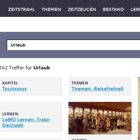
ZEITSTRAHL
THEMEN
ZEITZEUGEN
BESTAND
LER
162 Treffer für
Urlaub
KAPITEL
THEMEN
Tourismus
Themen: Reisefreiheit
LERNEN
LeMO Lernen: Trabi-
Dachzelt