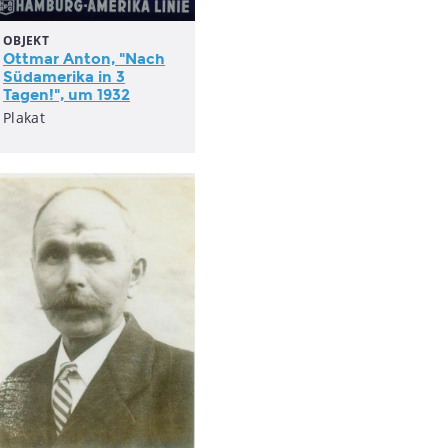
OBJEKT
Ottmar Anton, "Nach
Südamerika in 3
Tagen!", um 1932
Plakat