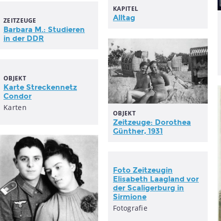
KAPITEL
Alltag
ZEITZEUGE
Barbara M.: Studieren
in der DDR
OBJEKT
Karte Streckennetz
Condor
Karten
OBJEKT
Zeitzeuge: Dorothea
Günther, 1931
Foto Zeitzeugin
Elisabeth Laagland vor
der Scaligerburg in
Sirmione
Fotografie