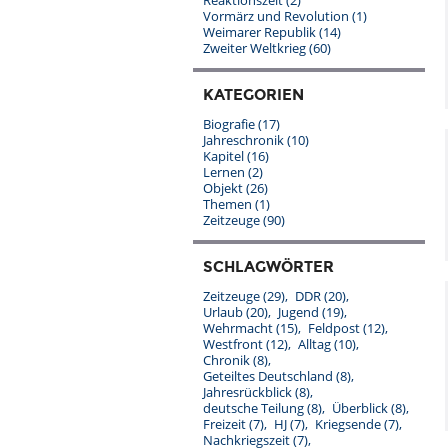
Reaktionszeit
(2)
Vormärz und Revolution
(1)
Weimarer Republik
(14)
Zweiter Weltkrieg
(60)
KATEGORIEN
Biografie
(17)
Jahreschronik
(10)
Kapitel
(16)
Lernen
(2)
Objekt
(26)
Themen
(1)
Zeitzeuge
(90)
SCHLAGWÖRTER
Zeitzeuge
(29)
DDR
(20)
Urlaub
(20)
Jugend
(19)
Wehrmacht
(15)
Feldpost
(12)
Westfront
(12)
Alltag
(10)
Chronik
(8)
Geteiltes Deutschland
(8)
Jahresrückblick
(8)
deutsche Teilung
(8)
Überblick
(8)
Freizeit
(7)
HJ
(7)
Kriegsende
(7)
Nachkriegszeit
(7)