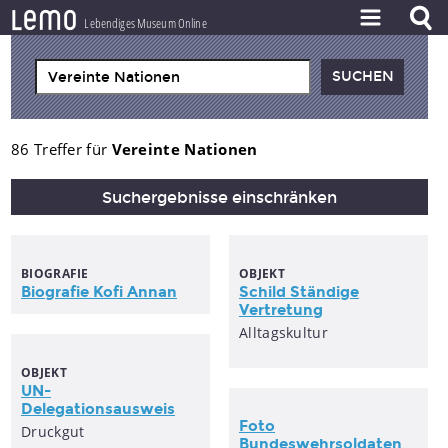
l
e
m
o
Lebendiges Museum Online
ZEITSTRAHL
THEMEN
ZEITZEUGEN
86 Treffer für
Vereinte Nationen
BESTAND
Suchergebnisse einschränken
LERNEN
PROJEKT
BIOGRAFIE
OBJEKT
Biografie Kofi Annan
Schild Ständige
Vertretung
Alltagskultur
OBJEKT
UN-
Delegationsausweis
Foto
Druckgut
Bundeswehrsoldaten