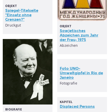
OBJEKT
Spiegel-Titelseite
"Einsatz ohne
Grenzen?"
Druckgut
OBJEKT
Sowjetisches
Abzeichen zum Jahr
der Frau; 1975
Abzeichen
Foto UNO-
Umweltgipfel in Rio de
Janeiro
Fotografie
KAPITEL
Displaced Persons
BIOGRAFIE