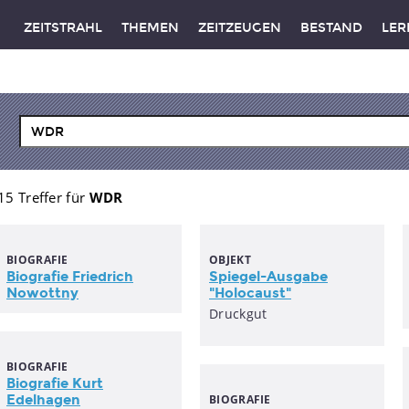
ZEITSTRAHL
THEMEN
ZEITZEUGEN
BESTAND
LER
15 Treffer für
WDR
BIOGRAFIE
OBJEKT
Biografie Friedrich
Spiegel-Ausgabe
Nowottny
"Holocaust"
Druckgut
BIOGRAFIE
Biografie Kurt
Edelhagen
BIOGRAFIE