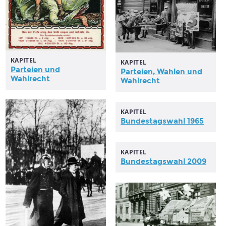
KAPITEL
KAPITEL
Parteien und
Parteien,
Wahlen
und
Wahlrecht
Wahlrecht
KAPITEL
Bundestagswahl
1965
KAPITEL
Bundestagswahl
2009