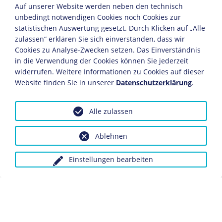
Auf unserer Website werden neben den technisch
unbedingt notwendigen Cookies noch Cookies zur
statistischen Auswertung gesetzt. Durch Klicken auf „Alle
KAPITEL
zulassen“ erklären Sie sich einverstanden, dass wir
Die Eiserne Front
Cookies zu Analyse-Zwecken setzen. Das Einverständnis
in die Verwendung der Cookies können Sie jederzeit
KAPITEL
widerrufen. Weitere Informationen zu Cookies auf dieser
Reichspräsidentenwahl
KAPITEL
Website finden Sie in unserer
Datenschutzerklärung
.
1925
Bundestagswahl
2005
Alle zulassen
KAPITEL
Bundestagswahl
1953
Ablehnen
Einstellungen bearbeiten
BIOGRAFIE
Biografie Jürgen
Möllemann
KAPITEL