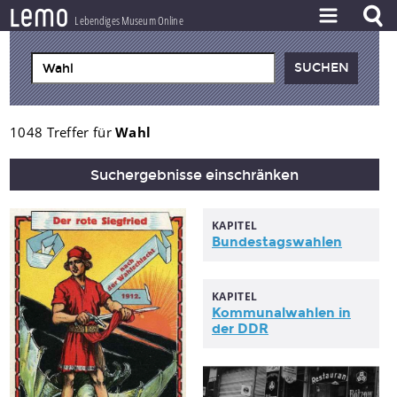
l
e
m
o
Lebendiges Museum Online
ZEITSTRAHL
THEMEN
ZEITZEUGEN
1048 Treffer für
Wahl
BESTAND
Suchergebnisse einschränken
LERNEN
KAPITEL
PROJEKT
Bundestagswahlen
KAPITEL
Kommunalwahlen
in
der DDR