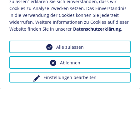
zulassen“ erklären Sie sich einverstanden, dass wir
Cookies zu Analyse-Zwecken setzen. Das Einverständnis
KAPITEL
in die Verwendung der Cookies können Sie jederzeit
Bundestagswahl 1972
widerrufen. Weitere Informationen zu Cookies auf dieser
Website finden Sie in unserer
Datenschutzerklärung
.
Alle zulassen
OBJEKT
Ablehnen
Reichstagswahl 12.
Januar 1912
OBJEKT
Statistik
Einstellungen bearbeiten
Reichstagswahl 16.
Juni 1898
Statistik
OBJEKT