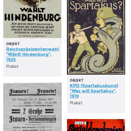
OBJEKT
Reichspräsidentenwahl
"Wählt Hindenburg",
1925
Plakat
OBJEKT
KPD (Spartakusbund)
"Was will Spartakus",
1919
Plakat