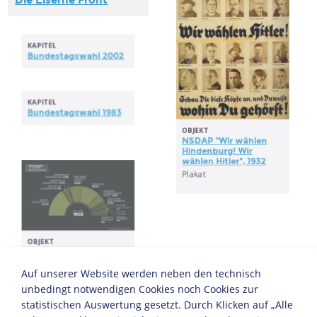
Die Eiserne Front
KAPITEL
Bundestagswahl 2002
KAPITEL
Bundestagswahl 1983
OBJEKT
NSDAP "Wir wählen
Hindenburg! Wir
wählen Hitler", 1932
Plakat
OBJEKT
Reichstagswahl 16.
OBJEKT
Juni 1903
Auf unserer Website werden neben den technisch
Wahlplakat "Umkehr in
Statistik
unbedingt notwendigen Cookies noch Cookies zur
die Zukunft", CDU 1990
statistischen Auswertung gesetzt. Durch Klicken auf „Alle
Plakat