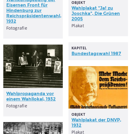
OBJEKT
Eisernen Front für
Wahlplakat "Ja! zu
Hindenburg zur
Joschka", Die Grünen
Reichspräsidentenwahl,
2005
1932
Plakat
Fotografie
KAPITEL
Bundestagswahl 1987
Wahlpropaganda vor
einem Wahllokal, 1932
Fotografie
OBJEKT
Wahlplakat der DNVP,
1932
Plakat