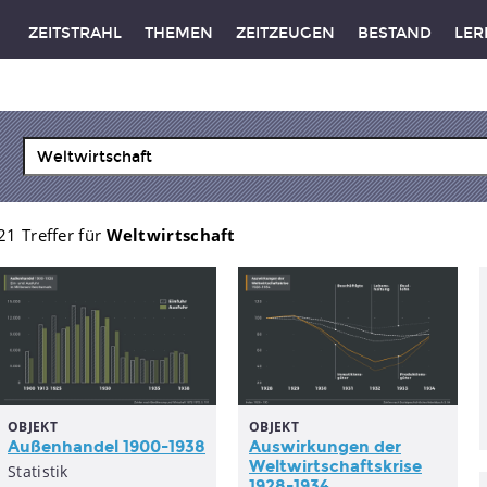
ZEITSTRAHL
THEMEN
ZEITZEUGEN
BESTAND
LER
21 Treffer für
Weltwirtschaft
OBJEKT
OBJEKT
Außenhandel 1900-1938
Auswirkungen der
Weltwirtschaftskrise
Statistik
1928-1934