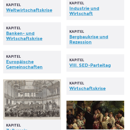
KAPITEL
KAPITEL
Industrie und
Weltwirtschaftskrise
Wirtschaft
KAPITEL
KAPITEL
Banken- und
Bergbaukrise und
Wirtschaftskrise
Rezession
KAPITEL
KAPITEL
Europäische
VIII. SED-Parteitag
Gemeinschaften
KAPITEL
Wirtschaftskrise
KAPITEL