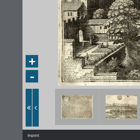
+
-
Imprint