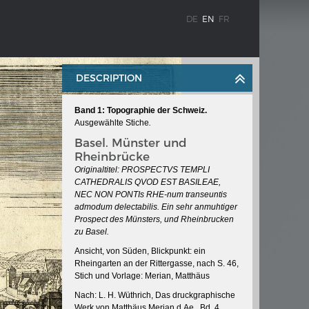
DE
EN
FR
DESCRIPTION
Band 1: Topographie der Schweiz.
Ausgewählte Stiche
.
Basel. Münster und
Rheinbrücke
Originaltitel: PROSPECTVS TEMPLI
CATHEDRALIS QVOD EST BASILEAE,
WEIMAR: THE ESSENCE AND VALUE OF
NEC NON PONTIs RHE-num transeuntis
OBLENZ
DEMOCRACY
admodum delectabilis. Ein sehr anmuhtiger
Prospect des Münsters, und Rheinbrucken
ne river
Government programme
zu Basel.
Ansicht, von Süden, Blickpunkt: ein
Rheingarten an der Rittergasse, nach S. 46,
Stich und Vorlage: Merian, Matthäus
 the
Nach: L. H. Wüthrich, Das druckgraphische
Werk von Matthäus Merian d.Ae., Bd. 4,