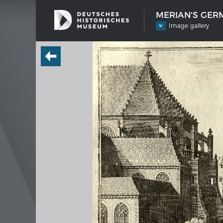
MERIAN'S GERM
Image gallery
SHIP TYPES
MERIAN
Milestones in the history of European
Interak
shipbuilding
Image
Imprin
Wissen