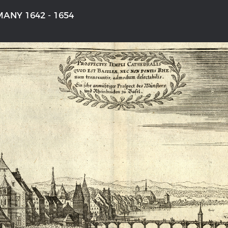
ANY 1642 - 1654
'S GERMANY 1642 - 1654
THE RHINE FROM BASEL TO K
tive Karte
Entirely new depiction of the Rhi
1794
 gallery
Details of the historical map
t
French-German history alongside
Rhine
swert