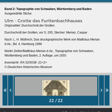
Band 2: Topographie von Schwaben, Württemberg und Baden
Ausgewählte Stiche
.
Ulm - Grotte des Furttenbachhauses
Originaltitel:
Durchschnitt der Grotten.
Durchschnitt der Grotten, vor S. 205, Stecher: Merian, Caspar
Nach: L. H. Wüthrich, Das druckgraphische Werk von Matthäus Merian
d.Ae., Bd. 4, Hamburg 1996
Martin Zeiller/Matthäus Merian d.Ae., Topographie von Schwaben,
Württemberg und Baden, 2. Auflage, um 1655
InventarNr: RA 52/5038 -21<2>
© Deutsches Historisches Museum
THE RHINE FROM BASEL TO KOBLENZ
Entirely new depiction of the Rhine river 1794
Details of the historical map
French-German history alongside the Rhine