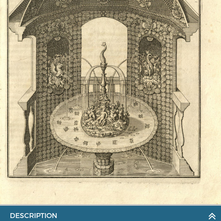
MERIAN'S GERMANY 1642 - 1654
Interaktive Karte
Image gallery
Imprint
DESCRIPTION
Wissenswert