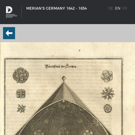
MERIAN'S GERMANY 1642 - 1654
DE
EN
FR
SHIP TYPES
Milestones in the history of European shipbuilding