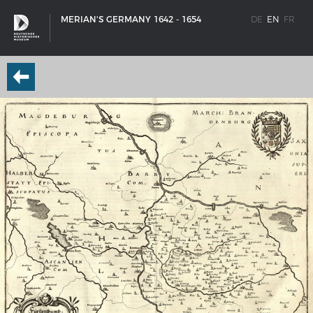
MERIAN'S GERMANY 1642 - 1654
DE
EN
FR
SHIP TYPES
Milestones in the history of European shipbuilding