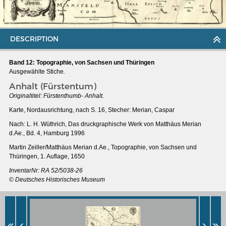
DESCRIPTION
Band 12: Topographie, von Sachsen und Thüringen
Ausgewählte Stiche
.
Anhalt (Fürstentum)
Originaltitel:
Fürstenthumb- Anhalt.
Karte, Nordausrichtung, nach S. 16, Stecher: Merian, Caspar
Nach: L. H. Wüthrich, Das druckgraphische Werk von Matthäus Merian
d.Ae., Bd. 4, Hamburg 1996
Martin Zeiller/Matthäus Merian d.Ae., Topographie, von Sachsen und
Thüringen, 1. Auflage, 1650
MERIAN'S GERMANY 1642 - 1654
InventarNr:
RA 52/5038-26
Interaktive Karte
© Deutsches Historisches Museum
Image gallery
Imprint
Wissenswert