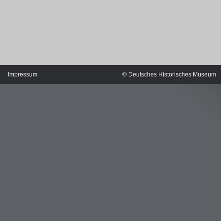
Impressum
© Deutsches Historisches Museum
MERIANS DEUTSCHLAND 1642 - 1654
Interaktive Karte
Bildergalerie Topographia Germaniae
Impressum
Wissenswert