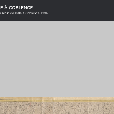
LE À COBLENCE
du Rhin de Bâle à Coblence 1794
NS DEUTSCHLAND 1642 - 1654
LE RHIN DE BÂLE À COBLENCE
tive Karte
Carte historique du Rhin de Bâl
Coblence 1794
galerie Topographia Germaniae
Détails de la carte historique
ssum
L'histoire franco-allemande
swert
Chronologie der deutsch-französ