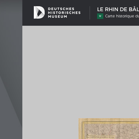
LE RHIN DE BÂ
Carte historique 
SCHIFFSTYPEN
MERIA
Entwicklungen im europäischen
Interak
Schiffbau
Bilder
Impre
Wissen