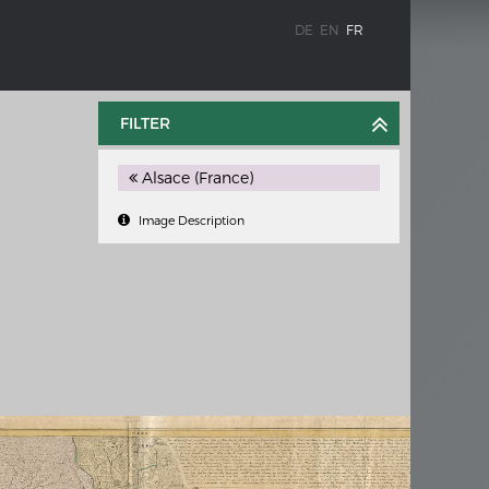
DE
EN
FR
FILTER
Alsace (France)
Image Description
WEIMAR: VOM WESEN UND WERT DER
DEMOKRATIE
e à
Regierungsprogramm
ischen