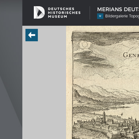
MERIANS DEUTS
Bildergalerie Top
SCHIFFSTYPEN
MERIA
Entwicklungen im europäischen
Interak
Schiffbau
Bilde
Impre
Wissen