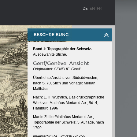
DE
EN
FR
BESCHREIBUNG
Band 1: Topographie der Schweiz.
Ausgewählte Stiche
.
Genf/Genève. Ansicht
Originaltitel: GENEUE. Genff.
Überhöhte Ansicht, von Südsüdwesten,
nach S. 70, Stich und Vorlage: Merian,
Matthäus
BLENZ
KAISER KARL V.
Nach: L. H. Wüthrich, Das druckgraphische
stroms
Wappentafel mit den Wappen Kaiser
Werk von Matthäus Merian d.Ae., Bd. 4,
Karls V.
Hamburg 1996
te
Martin Zeiller/Matthäus Merian d.Ae.,
Topographie der Schweiz, 5. Auflage, nach
e am
1700
InventarNr: RA 52/5038 -24<5>