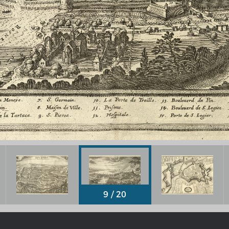
Chronologie der deutsch-französ
Geschichte
R: VOM WESEN UND WERT DER
RATIE
rungsprogramm