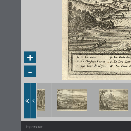
+
-
DIE NATIONALVERSAMMLUNG IN DER
WEIMA
PAULSKIRCHE 1848
DEMOK
Fraktionen und Abgeordnete
Regie
Details und Debatten
Politische Ziele der Fraktionen
Fragen und Antworten
Impressum