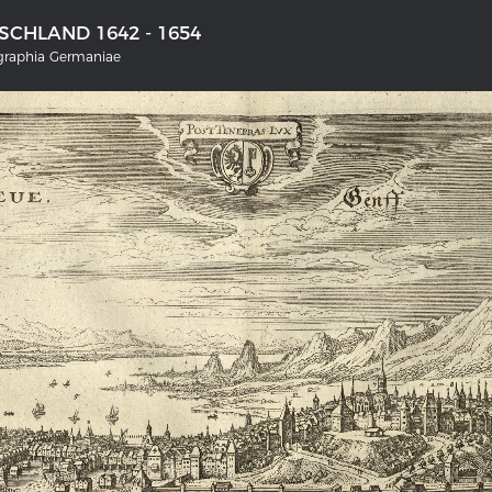
CHLAND 1642 - 1654
ographia Germaniae
NS DEUTSCHLAND 1642 - 1654
DER RHEIN VON BASEL BIS KO
tive Karte
Ganz neue Vorstellung des Rhein
1794
rgalerie Topographia Germaniae
Details der historischen Rheinkar
ssum
Deutsch-französische Geschicht
Rhein
swert