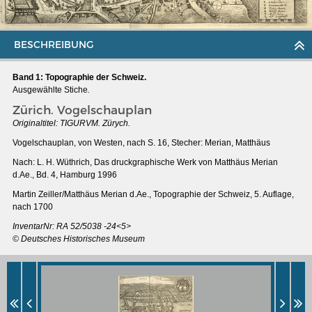
BESCHREIBUNG
Band 1: Topographie der Schweiz.
Ausgewählte Stiche
.
Zürich. Vogelschauplan
Originaltitel: TIGURVM. Zürych.
Vogelschauplan, von Westen, nach S. 16, Stecher: Merian, Matthäus
Nach: L. H. Wüthrich, Das druckgraphische Werk von Matthäus Merian
d.Ae., Bd. 4, Hamburg 1996
Martin Zeiller/Matthäus Merian d.Ae., Topographie der Schweiz, 5. Auflage,
nach 1700
MERIANS DEUTSCHLAND 1642 - 1654
InventarNr: RA 52/5038 -24<5>
© Deutsches Historisches Museum
Interaktive Karte
Bildergalerie Topographia Germaniae
Impressum
Wissenswert