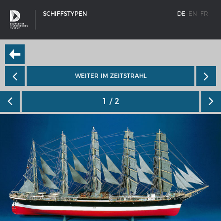
SCHIFFSTYPEN
DE
EN
FR
WEITER IM ZEITSTRAHL
1
/ 2
SCHIFFSTYPEN
Entwicklungen im europäischen Schiffbau