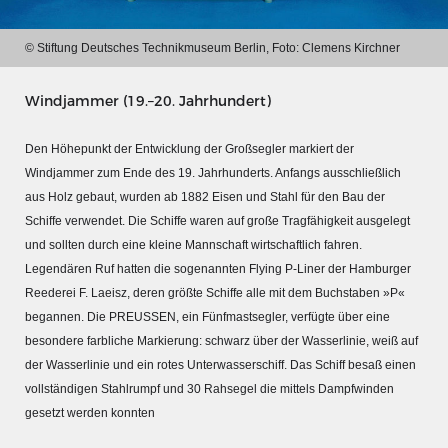
© Stiftung Deutsches Technikmuseum Berlin, Foto: Clemens Kirchner
Windjammer (19.–20. Jahrhundert)
Den Höhepunkt der Entwicklung der Großsegler markiert der
Windjammer zum Ende des 19. Jahrhunderts. Anfangs ausschließlich
aus Holz gebaut, wurden ab 1882 Eisen und Stahl für den Bau der
Schiffe verwendet. Die Schiffe waren auf große Tragfähigkeit ausgelegt
und sollten durch eine kleine Mannschaft wirtschaftlich fahren.
Legendären Ruf hatten die sogenannten Flying P-Liner der Hamburger
Reederei F. Laeisz, deren größte Schiffe alle mit dem Buchstaben »P«
begannen. Die PREUSSEN, ein Fünfmastsegler, verfügte über eine
MERIANS DEUTSCHLAND 1642 - 1654
besondere farbliche Markierung: schwarz über der Wasserlinie, weiß auf
Interaktive Karte
der Wasserlinie und ein rotes Unterwasserschiff. Das Schiff besaß einen
Bildergalerie Topographia Germaniae
vollständigen Stahlrumpf und 30 Rahsegel die mittels Dampfwinden
gesetzt werden konnten
Impressum
Wissenswert