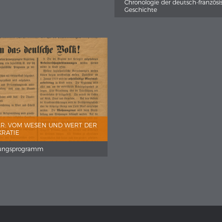
Chronologie der deutsch-französ
Geschichte
R: VOM WESEN UND WERT DER
RATIE
rungsprogramm