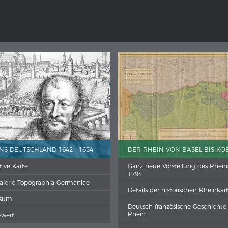
NS DEUTSCHLAND 1642 - 1654
DER RHEIN VON BASEL BIS KO
tive Karte
Ganz neue Vorstellung des Rhein
1794
galerie Topographia Germaniae
Details der historischen Rheinkar
ssum
Deutsch-französische Geschicht
Rhein
swert