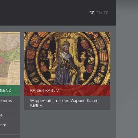
DE
EN
FR
BLENZ
KAISER KARL V.
stroms
Wappentafel mit den Wappen Kaiser
Karls V.
te
e am