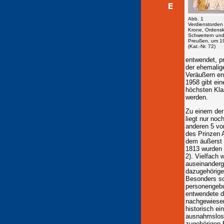
Abb. 1
Verdienstorden
Krone, Ordensk
Schwertern und
Preußen, um 1
(Kat.-Nr. 72)
entwendet, pr
der ehemalig
Veräußern en
1958 gibt ein
höchsten Kla
werden.
Zu einem der
liegt nur noc
anderen 5 vo
des Prinzen 
dem äußerst 
1813 wurden 
2). Vielfach
auseinanderg
dazugehörige
Besonders sch
personengebu
entwendete d
nachgewiesen
historisch e
ausnahmslos 
zugehörigen B