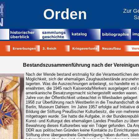
Orden
Zur Ge
S
Bestandszusammenführung nach der Vereinigu
Nach der Wende bestand erstmalig für die Verantwortlichen der
Möglichkeit, sich der ehemaligen Zeughausbestände anzunehme
lagerten. Was die Auszeichnungen anbelangt, so handelte es s
erwähnten, die 1945 nach Kaiseroda/Merkers ausgelagert und 
amerikanische Besatzungsmacht sichergestellt worden waren
Jahre von der Öffentlichkeit unbeachtet in Wiesbaden gelagert
1958 zur Überführung nach Westberlin in die Treuhandschaft d
Berlin, Museum Dahlem. Im Jahre 1957 erfolgte auf Initiative 
Bildung der Stiftung Preußischer Kulturbesitz, die von mehrer
mitgetragen wurde. Sie hatte die Aufgabe, in der Bundesrepubl
Kunst- und Kulturgut des ehemaligen Landes Preußen zu über
Bewahrung dieses Kulturerbes war ein Träger gefunden. Da An
DDR aus politischen Gründen keine Kontakte zu Einrichtungen 
Stiftung ohne übergeordnete Genehmigung haben durften, bli