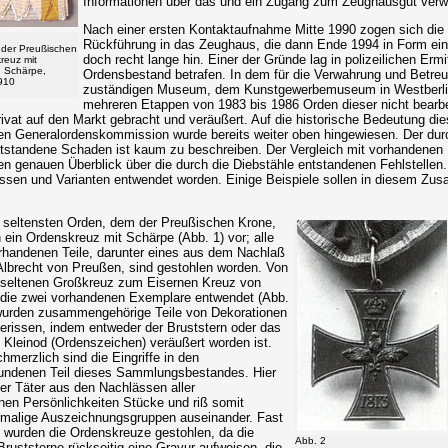
Informationen über das und ein Zugang zum Zeughausgut verw
Nach einer ersten Kontaktaufnahme Mitte 1990 zogen sich die
Rückführung in das Zeughaus, die dann Ende 1994 in Form ei
 der Preußischen
doch recht lange hin. Einer der Gründe lag in polizeilichen Ermi
reuz mit
 Schärpe,
Ordensbestand betrafen. In dem für die Verwahrung und Betr
910
zuständigen Museum, dem Kunstgewerbemuseum in Westberlin, 
mehreren Etappen von 1983 bis 1986 Orden dieser nicht bear
ivat auf den Markt gebracht und veräußert. Auf die historische Bedeutung di
en Generalordenskommission wurde bereits weiter oben hingewiesen. Der durc
tstandene Schaden ist kaum zu beschreiben. Der Vergleich mit vorhandenen I
en genauen Überblick über die durch die Diebstähle entstandenen Fehlstellen.
ssen und Varianten entwendet worden. Einige Beispiele sollen in diesem Z
 seltensten Orden, dem der Preußischen Krone,
h ein Ordenskreuz mit Schärpe (Abb. 1) vor; alle
rhandenen Teile, darunter eines aus dem Nachlaß
Albrecht von Preußen, sind gestohlen worden. Von
seltenen Großkreuz zum Eisernen Kreuz von
die zwei vorhandenen Exemplare entwendet (Abb.
 wurden zusammengehörige Teile von Dekorationen
erissen, indem entweder der Bruststern oder das
 Kleinod (Ordenszeichen) veräußert worden ist.
merzlich sind die Eingriffe in den
ndenen Teil dieses Sammlungsbestandes. Hier
er Täter aus den Nachlässen aller
en Persönlichkeiten Stücke und riß somit
inmalige Auszeichnungsgruppen auseinander. Fast
wurden die Ordenskreuze gestohlen, da die
Abb. 2
ruststerne rückseitig eine Gravur aufweisen, die