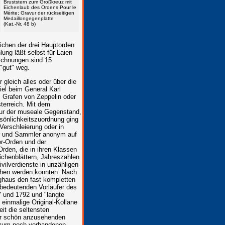
Bruststern zum Großkreuz mit
Eichenlaub des Ordens Pour le
Mérite; Gravur der rückseitigen
Medaillongegenplatte
(Kat.-Nr. 48 b)
ichen der drei Hauptorden
ng läßt selbst für Laien
ichnungen sind 15
"gut" weg.
 gleich alles oder über die
el beim General Karl
 Grafen von Zeppelin oder
terreich. Mit dem
ur der museale Gegenstand,
sönlichkeitszuordnung ging
Verschleierung oder in
er und Sammler anonym auf
er-Orden und der
rden, die in ihren Klassen
ichenblättern, Jahreszahlen
vilverdienste in unzähligen
ehen werden konnten. Nach
ghaus den fast kompletten
 bedeutenden Vorläufer des
 und 1792 und "langte
 einmalige Original-Kollane
it die seltensten
er schön anzusehenden
t zum noch vorhandenen