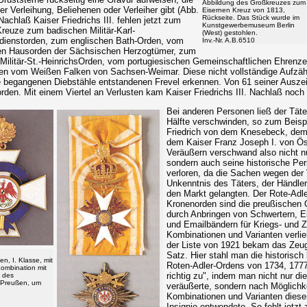
Abbildung des Großkreuzes zum
r Verleihung, Beliehenen oder Verleiher gibt (Abb.
Eisernen Kreuz von 1813,
Rückseite. Das Stück wurde im
achlaß Kaiser Friedrichs III. fehlen jetzt zum
Kunstgewerbemuseum Berlin
Kreuze zum badischen Militär-Karl-
(West) gestohlen.
rdienstorden, zum englischen Bath-Orden, vom
Inv.-Nr. A.B.6510
en Hausorden der Sächsischen Herzogtümer, zum
Militär-St.-HeinrichsOrden, vom portugiesischen Gemeinschaftlichen Ehrenze
n vom Weißen Falken von Sachsen-Weimar. Diese nicht vollständige Aufzählu
e begangenen Diebstähle entstandenen Frevel erkennen. Von 61 seiner Ausze
den. Mit einem Viertel an Verlusten kam Kaiser Friedrichs III. Nachlaß noch 
Bei anderen Personen ließ der Täter
Hälfte verschwinden, so zum Beispi
Friedrich von dem Knesebeck, dem
dem Kaiser Franz Joseph I. von Ös
Veräußern verschwand also nicht n
sondern auch seine historische Per
verloren, da die Sachen wegen der 
Unkenntnis des Täters, der Händl
den Markt gelangten. Der Rote-Adl
Kronenorden sind die preußischen O
durch Anbringen von Schwertern, E
und Emailbändern für Kriegs- und Zi
Kombinationen und Varianten verli
der Liste von 1921 bekam das Zeu
Satz. Hier stahl man die historisch
n, I. Klasse, mit
Roten-Adler-Ordens von 1734, 1777
ombination mit
richtig zu", indem man nicht nur die
 des
 Preußen, um
veräußerte, sondern nach Möglichke
Kombinationen und Varianten dies
Insignie entwendete. So fehlt jetz