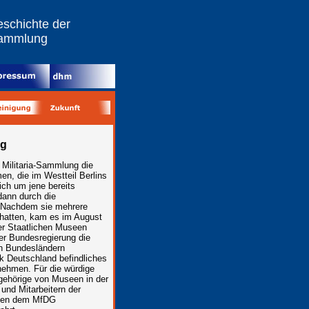
schichte der
ammlung
ng
 Militaria-Sammlung die
n, die im Westteil Berlins
ich um jene bereits
dann durch die
. Nachdem sie mehrere
 hatten, kam es im August
er Staatlichen Museen
der Bundesregierung die
en Bundesländern
ik Deutschland befindliches
nehmen. Für die würdige
gehörige von Museen in der
und Mitarbeitern der
eben dem MfDG