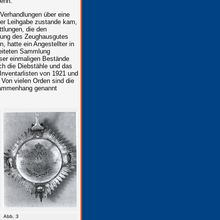
ehrt.
 Verhandlungen über eine
ner Leihgabe zustande kam,
ttlungen, die den
euung des Zeughausgutes
hatte ein Angestellter in
beiteten Sammlung
eser einmaligen Bestände
h die Diebstähle und das
nventarlisten von 1921 und
 Von vielen Orden sind die
usammenhang genannt
Abb. 3