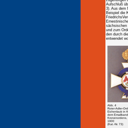
Aufschluß übe
3). Aus dem N
Beispiel die 
FriedrichsVe
Ernestinisch
sächsischen 
und zum Orde
den durch di
entwendet wor
Abb. 4
Roter-Adler-Orde
Eichenlaub in K
dem Emailband
Kronenordens,
1900
(Kat.-Nr. 73)